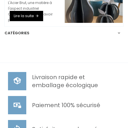
L'Acier Brut, une matière à
l'aspect industriel
Cliquez ici pour en savoir
Lire la suite
plus.
CATÉGORIES
Livraison rapide et
emballage écologique
Paiement 100% sécurisé