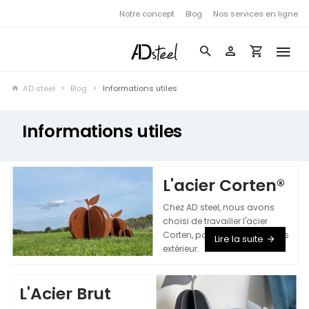
Notre concept
Blog
Nos services en ligne
AD steel
Blog
Informations utiles
Informations utiles
L'acier Corten®
Chez AD steel, nous avons
choisi de travailler l'acier
Corten, pour vos décorations
Lire la suite
extérieur.
Cliquez ici pour en savoir
plus.
L'Acier Brut